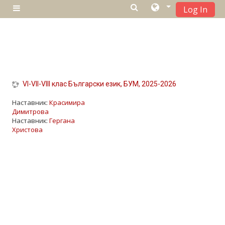
Log In
Страничен панел
Оди до главна содржина
VI-VII-VIII клас Български език, БУМ, 2025-2026
Наставник:
Красимира
Димитрова
Наставник:
Гергана
Христова