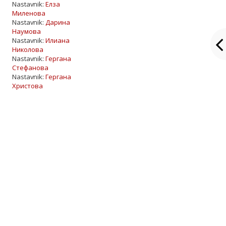
Nastavnik:
Елза
Миленова
Nastavnik:
Дарина
Наумова
Nastavnik:
Илиана
Николова
Nastavnik:
Гергана
Стефанова
Nastavnik:
Гергана
Христова