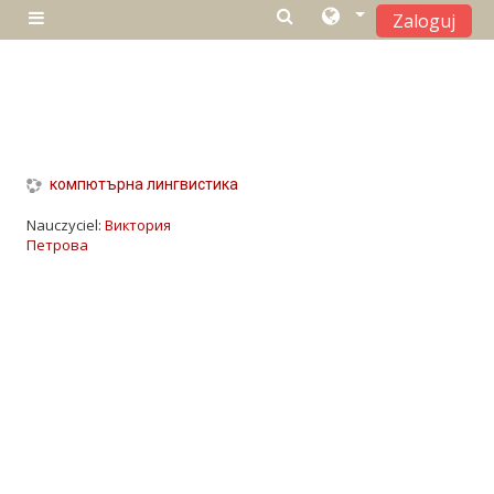
Zaloguj
Panel boczny
Przejdź do głównej zawartości
компютърна лингвистика
Nauczyciel:
Виктория
Петрова