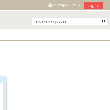
Log In
Български ‎(bg)‎