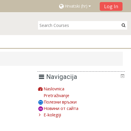
Log In
Hrvatski ‎(hr)‎
Navigacija
Naslovnica
Pretraživanje
Полезни връзки
Новини от сайта
E-kolegiji