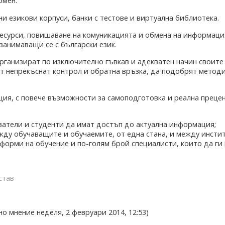
обмен.
и езикови корпуси, банки с тестове и виртуална библиотека.
ресурси, повишаване на комуникацията и обмена на информац
занимаващи се с български език.
ганизират по изключително гъвкав и адекватен начин своите 
т непрекъснат контрол и обратна връзка, да подобрят методи
ия, с повече възможности за самоподготовка и реална прецен
ватели и студенти да имат достъп до актуална информация;
ду обучаващите и обучаемите, от една стана, и между инстит
 форми на обучение и по-голям брой специалисти, които да ги 
став
о мнение неделя, 2 февруари 2014, 12:53)