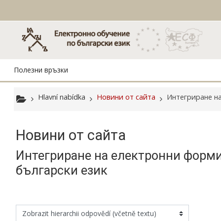
Přejít k hlavnímu obsahu
Полезни връзки
Hlavní nabídka
Новини от сайта
Интегриране на
Новини от сайта
Интегриране на електронни форми
български език
žim zobrazení