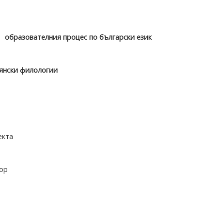
 образователния процес по български език
вянски филологии
екта
ор