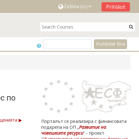
Prihlásit
Čeština ‎(cs)‎
Hledat
Prohledat fóra
с по
щенията ▶︎
Порталът се реализира с финансовата
подкрепа на ОП „
Развитие на
човешките ресурси
” -
проект
"
Интегриране на електронни форми на