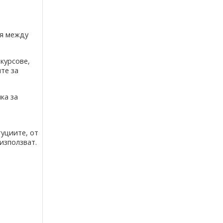
ия между
курсове,
те за
ка за
уциите, от
използват.