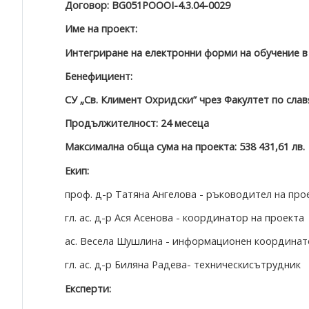
Договор: BG051POOOI-4.3.04-0029
Име на проект:
Интегриране на електронни форми на обучение в
Бенефициент:
СУ „Св. Климент Охридски” чрез Факултет по сла
Продължителност: 24 месеца
Максимална обща сума на проекта: 538 431,61 лв.
Екип:
проф. д-р Татяна Ангелова - ръководител на про
гл. ас. д-р Ася Асенова - координатор на проекта
ас. Весела Шушлина - информационен координат
гл. ас. д-р Биляна Радева- техническисътрудник
Експерти: