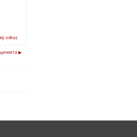
alý odkaz
щенията ▶︎