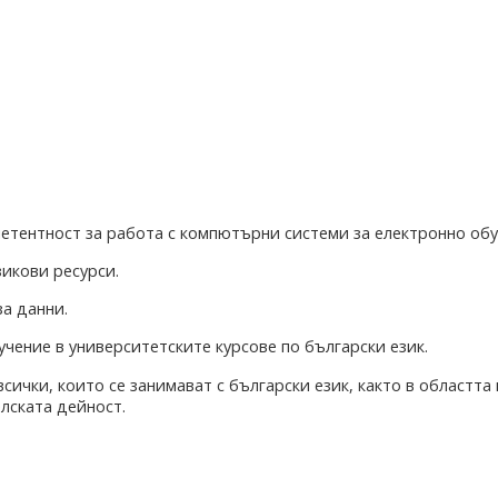
тентност за работа с компютърни системи за електронно обу
зикови ресурси.
а данни.
чение в университетските курсове по български език.
ички, които се занимават с български език, както в областта 
лската дейност.