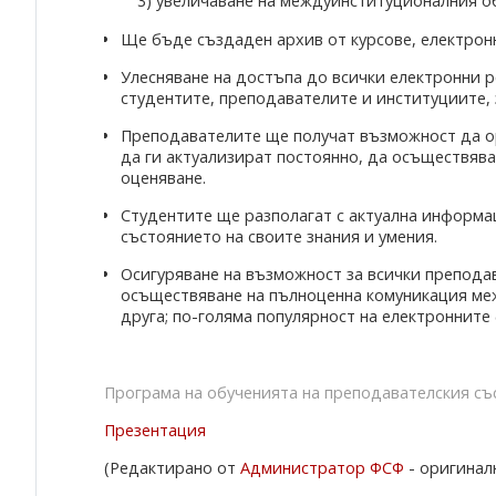
3) увеличаване на междуинституционалния 
Ще бъде създаден архив от курсове, електронн
Улесняване на достъпа до всички електронни 
студентите, преподавателите и институциите, 
Преподавателите ще получат възможност да ор
да ги актуализират постоянно, да осъществява
оценяване.
Студентите ще разполагат с актуална информац
състоянието на своите знания и умения.
Осигуряване на възможност за всички препода
осъществяване на пълноценна комуникация меж
друга; по-голяма популярност на електронните
Програма на обученията на преподавателския съ
Презентация
(Редактирано от
Администратор ФСФ
- оригиналн