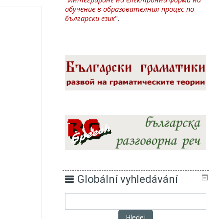
обучение в образователния процес по
български език
".
Globální vyhledávání
Hledej
Hledej