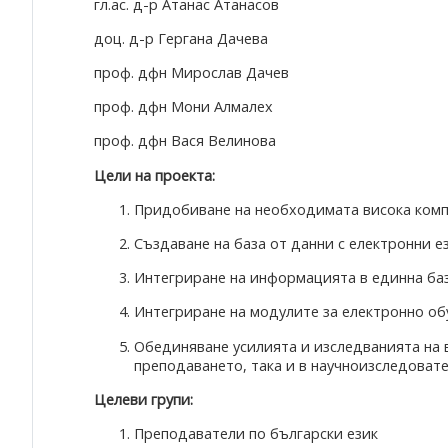
гл.ас. д-р Атанас Атанасов
доц. д-р Гергана Дачева
проф. дфн Мирослав Дачев
проф. дфн Мони Алмалех
проф. дфн Вася Велинова
Цели на проекта:
Придобиване на необходимата висока компе
Създаване на база от данни с електронни е
Интегриране на информацията в единна баз
Интегриране на модулите за електронно обу
Обединяване усилията и изследванията на вс
преподаването, така и в научноизследовате
Целеви групи:
Преподаватели по български език