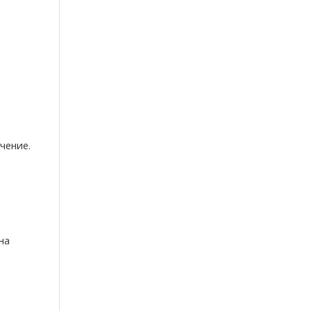
чение.
на