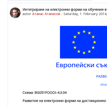
Počet odpovědí: 0
Интегриране на електронни форми на обучение в
autor
Атанас Атанасов
-
Saturday, 1. February 2014,
РАЗВИ
Инв
Схема: BG051POOOI-4.3.04
Развитие на електронни форми на дистанционно 