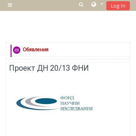
Log In
Бокова панель
Перейти до головного вмісту
Структура за темами
Загальне
Обявления
Форум
Проект ДН 20/13 ФНИ